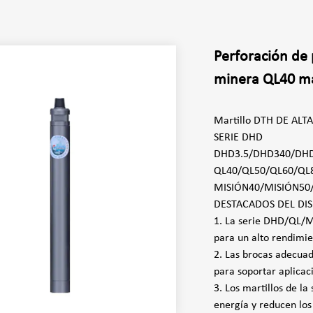
Perforación de 
minera QL40 ma
Martillo DTH DE ALT
SERIE DHD
DHD3.5/DHD340/DH
QL40/QL50/QL60/QL
MISIÓN40/MISIÓN50
DESTACADOS DEL DI
1. La serie DHD/QL/MI
para un alto rendimie
2. Las brocas adecuada
para soportar aplicac
3. Los martillos de 
energía y reducen los 