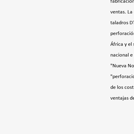
fabricació
ventas. La
taladros D
perforació
África y e
nacional e
"Nueva Nor
"perforaci
de los cost
ventajas d