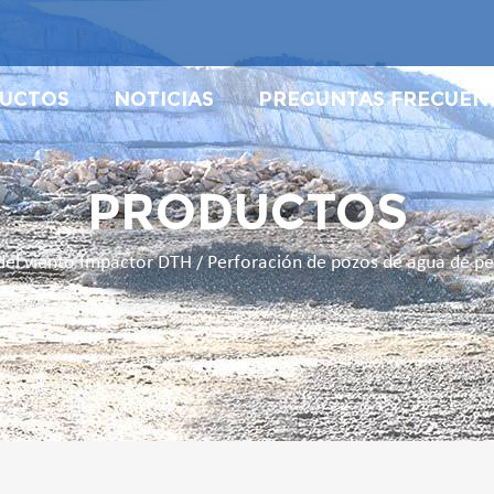
UCTOS
NOTICIAS
PREGUNTAS FRECUEN
PRODUCTOS
 del viento Impactor DTH
Perforación de pozos de agua de pe
/