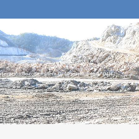
TES
CONTACTA CON NOSOTROS
Idioma
rforación de roca minera QL40 martillo de 4 "DTH