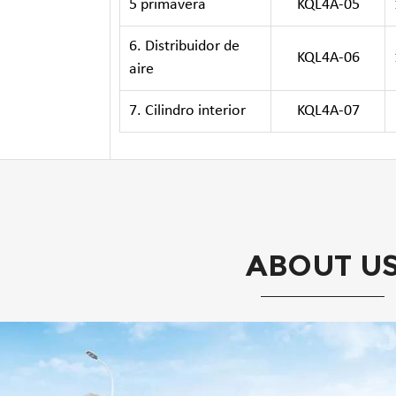
5 primavera
KQL4A-05
6. Distribuidor de
KQL4A-06
aire
7. Cilindro interior
KQL4A-07
ABOUT U