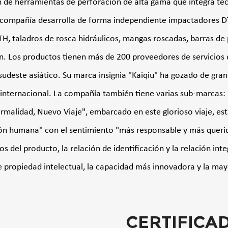
n de herramientas de perforación de alta gama que integra tecn
 compañía desarrolla de forma independiente impactadores DTH
TH, taladros de rosca hidráulicos, mangas roscadas, barras de
n. Los productos tienen más de 200 proveedores de servicios d
l sudeste asiático. Su marca insignia "Kaiqiu" ha gozado de g
 internacional. La compañía también tiene varias sub-marcas: 
malidad, Nuevo Viaje", embarcado en este glorioso viaje, e
ón humana" con el sentimiento "más responsable y más querid
os del producto, la relación de identificación y la relación i
e propiedad intelectual, la capacidad más innovadora y la may
CERTIFICA