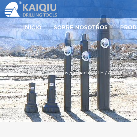
INICIO
SOBRE NOSOTROS
PROD
INICIO
Productos
Impactor DTH
Alta presión
/
/
/