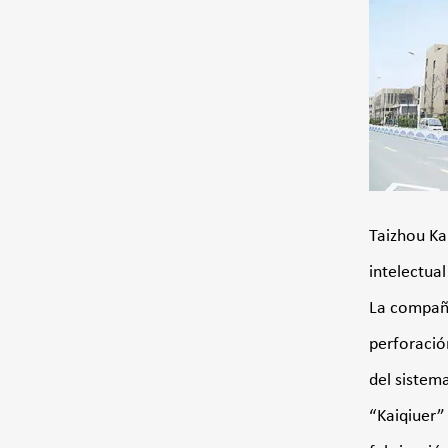
Taizhou Ka
intelectua
La compañí
perforació
del sistem
“Kaiqiuer”