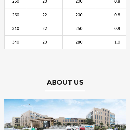
260
20
200
0.8
260
22
200
0.8
310
22
250
0.9
340
20
280
1.0
ABOUT US