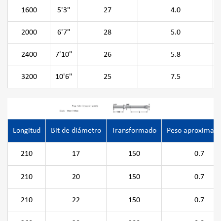
1600
5'3"
27
4.0
2000
6'7"
28
5.0
2400
7'10"
26
5.8
3200
10'6"
25
7.5
Longitud
Bit de diámetro
Transformado
Peso aproximado
210
17
150
0.7
210
20
150
0.7
210
22
150
0.7