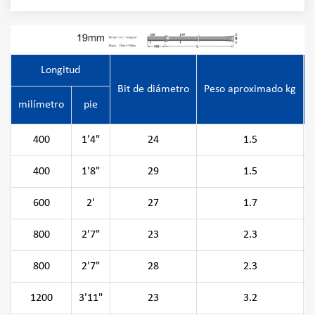
Longitud
Bit de diámetro
Peso aproximado kg
milímetro
pie
400
1'4"
24
1.5
400
1'8"
29
1.5
600
2'
27
1.7
800
2'7"
23
2.3
800
2'7"
28
2.3
1200
3'11"
23
3.2