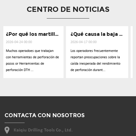
CENTRO DE NOTICIAS
¿Por qué los martillos DTH pierden potencia de impacto?
¿Qué causa la baja penetración en la perforación de pozos?
Cómo elegir herramientas DTH para diferentes geologías
2026-04-17 00:00
2026-04-10 00:00
an
Los operadores frecuentemente
La baja tasa de penetración es un
ión de
reportan preocupaciones sobre la
de las preocupaciones más
caída inesperada del rendimiento
discutidas entre los operadores de
de perforación durant...
perforación. Muchos u...
CONTACTA CON NOSOTROS
Kaiqiu Drilling Tools Co., Ltd.