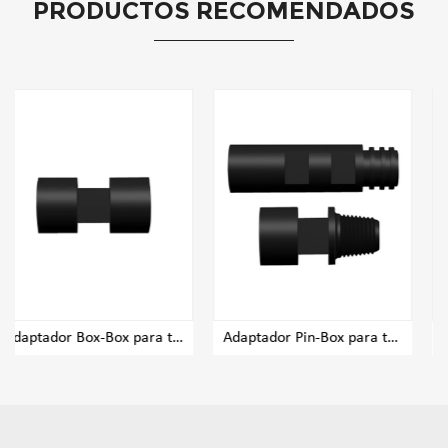
PRODUCTOS RECOMENDADOS
Adaptador Box-Box para tubería de perforación Dth Rig
Adaptador Pin-Box para tubería de perforación Dth Rig
Adaptador pin-pin para tub