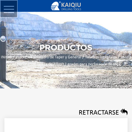
PRODUCTOS
/
/
/
/
INICIO
Productos
Taladro de Taper y General
Taladros Integrales
Varilla
de perforación cónica de 7/11/12 grados para perforación de roca
RETRACTARSE