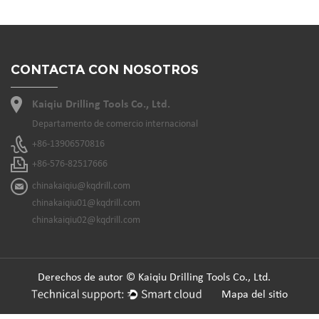
CONTACTA CON NOSOTROS
Kaiqiu Drilling Tools Co., Ltd.
Departamento de comercio internacional
+86-13906570816
+86-576-82517666
chinakaiqiu@kqdrill.com
chinakaiqiu01@kqdrill.com
chinakaiqiu02@kqdrill.com
Derechos de autor © Kaiqiu Drilling Tools Co., Ltd.
Mapa del sitio