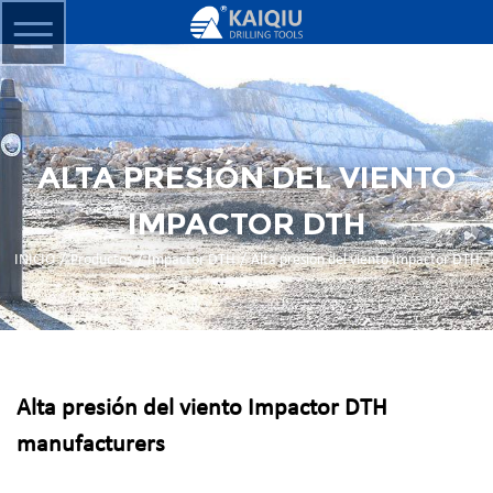
ALTA PRESIÓN DEL VIENTO
IMPACTOR DTH
/
/
/
INICIO
Productos
Impactor DTH
Alta presión del viento Impactor DTH
Alta presión del viento Impactor DTH
manufacturers