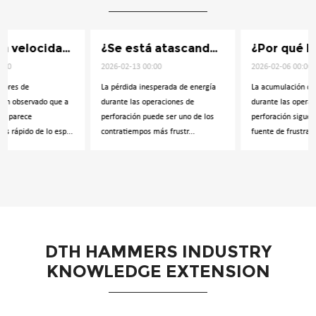
¿Se está atascando su herramienta de perforación de pozos de agua?
¿Por qué los sedimentos no se eliminan con su broca DTH?
2026-02-13 00:00
2026-02-06 00:00
La pérdida inesperada de energía
La acumulación de sedimentos
durante las operaciones de
durante las operaciones de
perforación puede ser uno de los
perforación sigue siendo una
contratiempos más frustr...
fuente de frustración para mucho...
DTH HAMMERS INDUSTRY
KNOWLEDGE EXTENSION