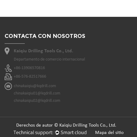
CONTACTA CON NOSOTROS
Kaiqiu Drilling Tools Co., Ltd.
Departamento de comercio internacional
+86-13906570816
+86-576-82517666
chinakaiqiu@kqdrill.com
chinakaiqiu01@kqdrill.com
chinakaiqiu02@kqdrill.com
Derechos de autor © Kaiqiu Drilling Tools Co., Ltd.
Mapa del sitio